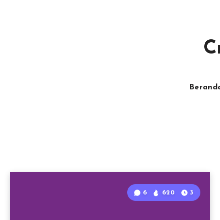
C
Berand
6
620
3