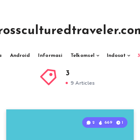
rossculturedtraveler.co
a
Android
Informasi
Telkomsel
Indosat
3
9 Articles
2
669
1