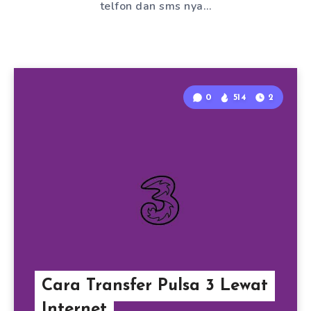
telfon dan sms nya…
0
514
2
Cara Transfer Pulsa 3 Lewat
Internet