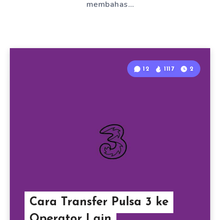
membahas…
12
1117
2
Cara Transfer Pulsa 3 ke
Operator Lain