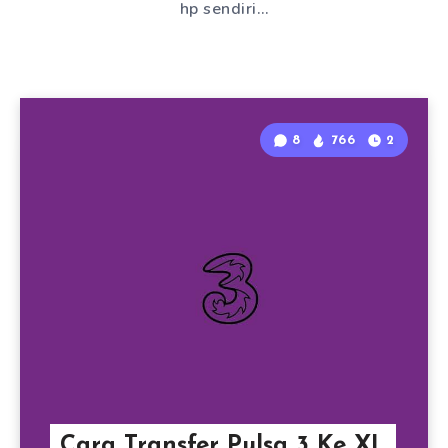
hp sendiri…
8
766
2
Cara Transfer Pulsa 3 Ke XL