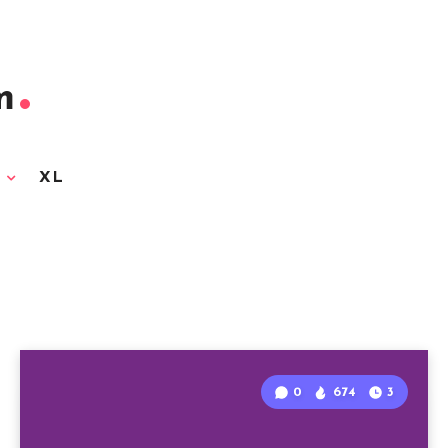
m
3
XL
0
674
3