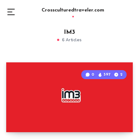
Crossculturedtraveler.com
IM3
6 Articles
0
597
2