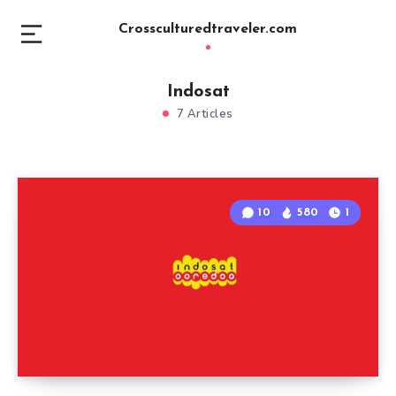
Crossculturedtraveler.com
Indosat
7 Articles
10
580
1