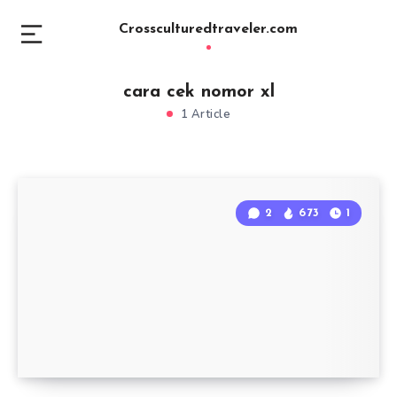
Crossculturedtraveler.com
cara cek nomor xl
1 Article
2
673
1