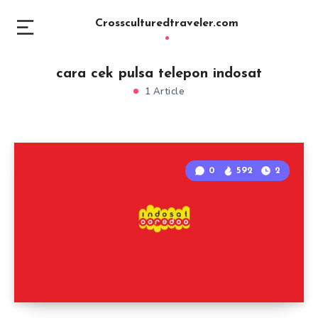
Crossculturedtraveler.com
cara cek pulsa telepon indosat
1 Article
0
592
2