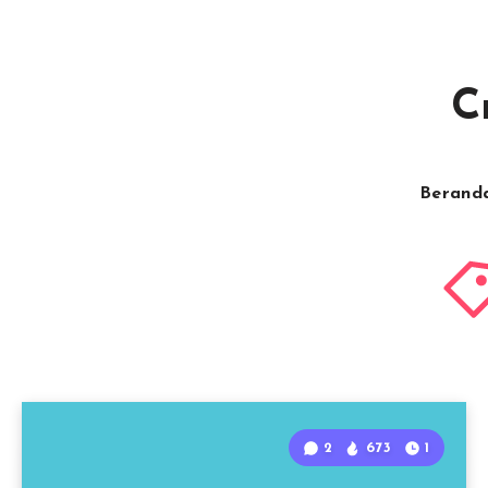
C
Berand
2
673
1