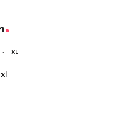
m
3
XL
xl