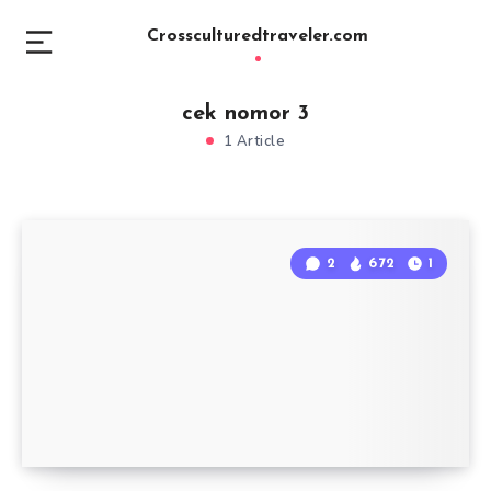
Crossculturedtraveler.com
cek nomor 3
1 Article
2
672
1