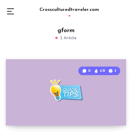
Crossculturedtraveler.com
gform
1 Article
0
451
3