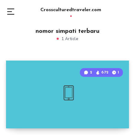
Crossculturedtraveler.com
nomor simpati terbaru
1 Article
2
672
1