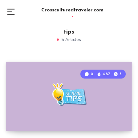
Crossculturedtraveler.com
tips
5 Articles
0
467
3