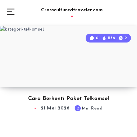
Crossculturedtraveler.com
0
836
2
Cara Berhenti Paket Telkomsel
21 Mei 2026
2
Min Read