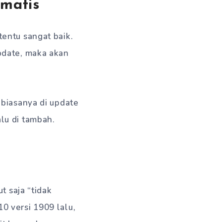
matis
entu sangat baik.
pdate, maka akan
 biasanya di update
alu di tambah.
t saja “tidak
0 versi 1909 lalu,