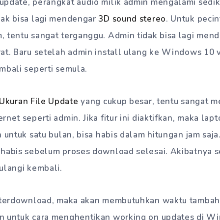
update, perangkat audio milik admin mengalami sedik
dak bisa lagi mendengar
3D sound stereo
. Untuk peci
, tentu sangat terganggu. Admin tidak bisa lagi men
at. Baru setelah admin install ulang ke Windows 10 
mbali seperti semula.
Ukuran File Update
yang cukup besar, tentu sangat 
net seperti admin. Jika fitur ini diaktifkan, maka lap
 untuk satu bulan, bisa habis dalam hitungan jam saja.
habis sebelum proses download selesai. Akibatnya se
ulangi kembali.
l terdownload, maka akan membutuhkan waktu tambah
n untuk cara menghentikan working on updates di W