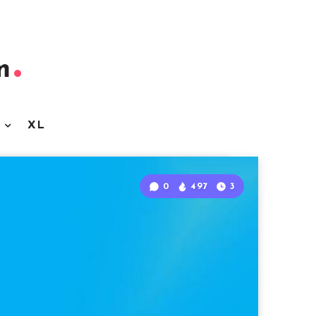
m
3
XL
0
497
3