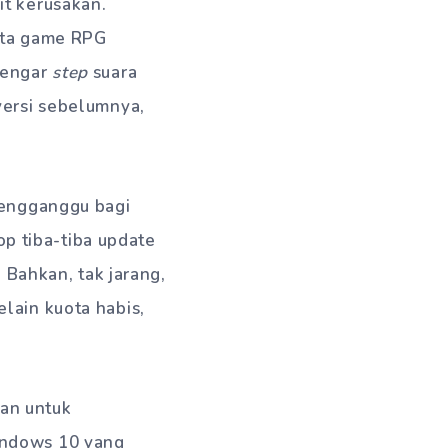
it kerusakan.
nta game RPG
dengar
step
suara
versi sebelumnya,
mengganggu bagi
top tiba-tiba update
 Bahkan, tak jarang,
lain kuota habis,
an untuk
indows 10 yang