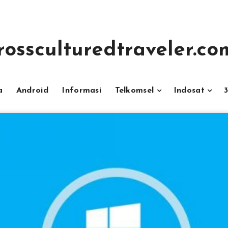
rossculturedtraveler.co
a
Android
Informasi
Telkomsel
Indosat