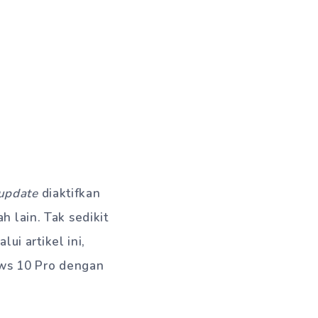
update
diaktifkan
h lain. Tak sedikit
i artikel ini,
ws 10 Pro dengan