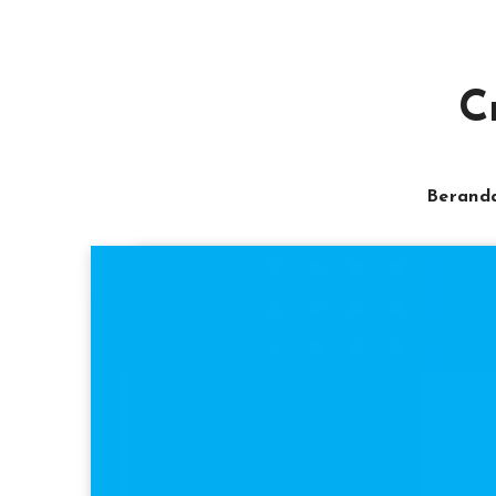
C
Berand