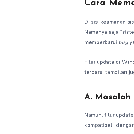
Cara Mema
Di sisi keamanan s
Namanya saja “sist
memperbarui
bug
ya
Fitur update di Wi
terbaru, tampilan ju
A. Masalah
Namun, fitur update
kompatibel” dengan