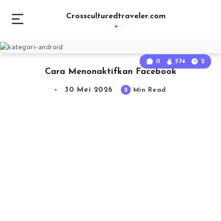
Crossculturedtraveler.com
0
574
2
Cara Menonaktifkan Facebook
30 Mei 2026
2
Min Read