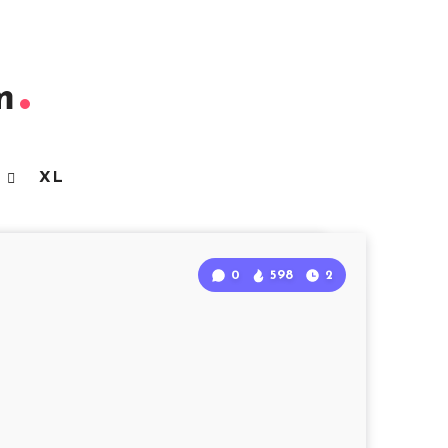
m
3
XL
0
598
2