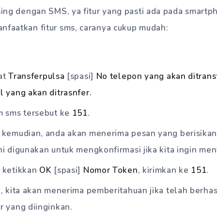
sing dengan SMS, ya fitur yang pasti ada pada smartpho
nfaatkan fitur sms, caranya cukup mudah:
.
at
Transferpulsa
[spasi]
No telepon yang akan ditrans
 yang akan ditrasnfer.
m sms tersebut ke
151
.
 kemudian, anda akan menerima pesan yang berisikan
i digunakan untuk mengkonfirmasi jika kita ingin men
 ketikkan
OK
[spasi]
Nomor Token
, kirimkan ke
151
.
, kita akan menerima pemberitahuan jika telah berhas
r yang diinginkan.