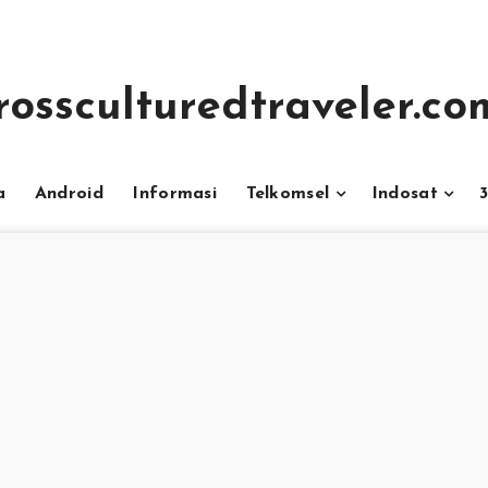
rossculturedtraveler.co
a
Android
Informasi
Telkomsel
Indosat