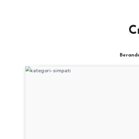
C
Berand