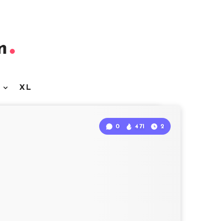
m
3
XL
0
471
2