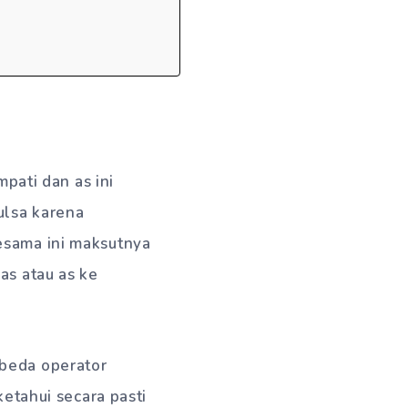
mpati dan as ini
ulsa karena
esama ini maksutnya
as atau as ke
 beda operator
ketahui secara pasti