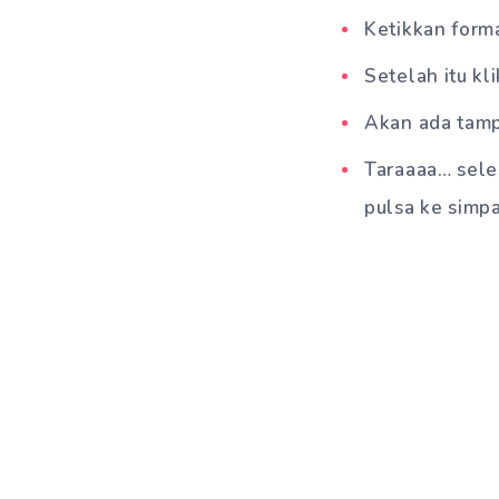
Ketikkan form
Setelah itu kli
Akan ada tamp
Taraaaa… seles
pulsa ke simpa