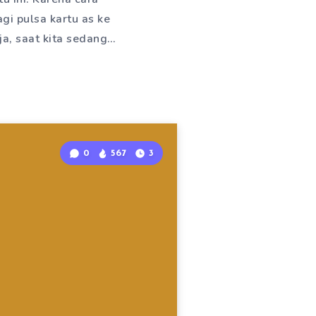
gi pulsa kartu as ke
ja, saat kita sedang…
0
567
3