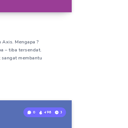
n Axis. Mengapa ?
a – tiba tersendat.
pat sangat membantu
0
498
3