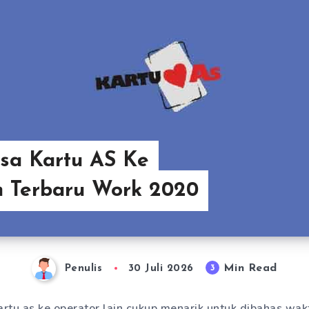
lsa Kartu AS Ke
n Terbaru Work 2020
Min Read
3
Penulis
30 Juli 2026
artu as ke operator lain cukup menarik untuk dibahas wakt