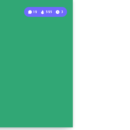
12
525
3