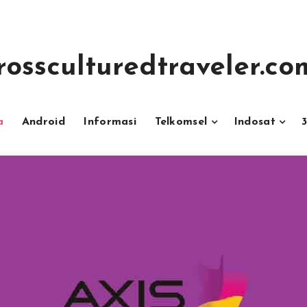
rossculturedtraveler.co
a
Android
Informasi
Telkomsel
Indosat