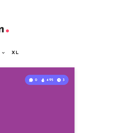
m
3
XL
0
495
3