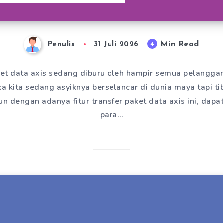
Min Read
4
Penulis
31 Juli 2026
ket data axis sedang diburu oleh hampir semua pelangga
ka kita sedang asyiknya berselancar di dunia maya tapi tib
n dengan adanya fitur transfer paket data axis ini, da
para…