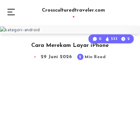
Crossculturedtraveler.com
0
533
2
Cara Merekam Layar iPhone
29 Juni 2026
2
Min Read