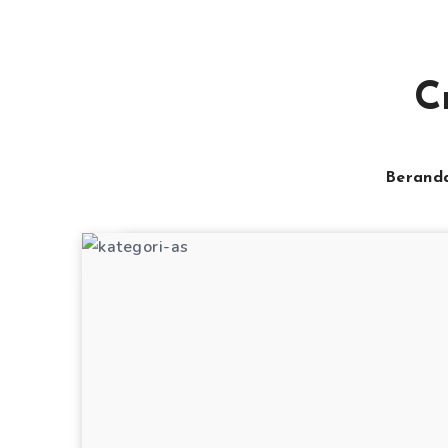
C
Berand