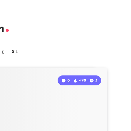
m
3
XL
0
498
3