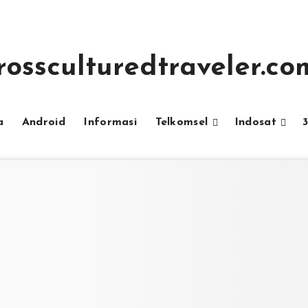
rossculturedtraveler.co
a
Android
Informasi
Telkomsel
Indosat