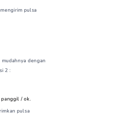
k mengirim pulsa
lah mudahnya dengan
i 2 :
n
panggil / ok.
rimkan pulsa