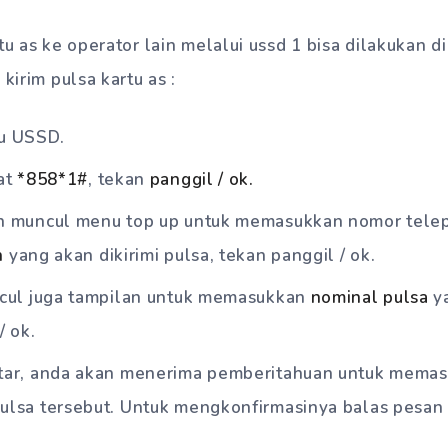
rtu as ke operator lain melalui ussd 1 bisa dilakukan 
 kirim pulsa kartu as :
u USSD.
at
*858*1#
, tekan
panggil / ok.
n muncul menu top up untuk memasukkan nomor tele
n
yang akan dikirimi pulsa, tekan panggil / ok.
cul juga tampilan untuk memasukkan
nominal pulsa
ya
/ ok.
ar, anda akan menerima pemberitahuan untuk memast
lsa tersebut. Untuk mengkonfirmasinya balas pesan