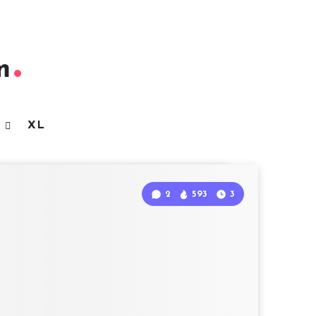
m
3
XL
2
593
3