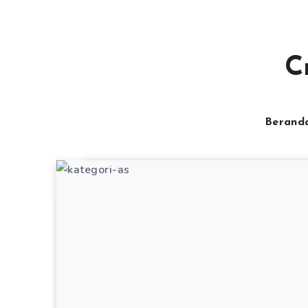
C
Berand