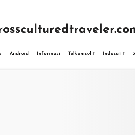
rossculturedtraveler.co
a
Android
Informasi
Telkomsel
Indosat