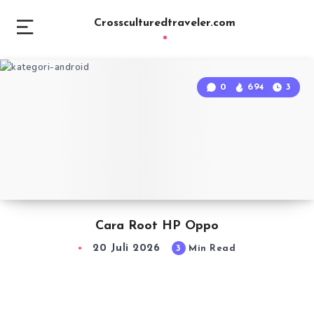
Crossculturedtraveler.com
0
694
3
Cara Root HP Oppo
20 Juli 2026
3
Min Read