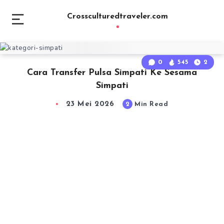
Crossculturedtraveler.com
0
545
2
Cara Transfer Pulsa Simpati Ke Sesama
Simpati
23 Mei 2026
2
Min Read